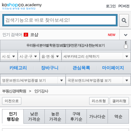
로그인
PC버전
검색
인기 검색어
코샵
NEW
2
아이콘
E
익스
우리동네 분야별 학원 정보(할인)/ 전문가(강사) 한눈에 보기
3
3
아이콘
미끄럼방지
NEW
4
아이콘
10'XOR(1*if(now()=sysdate(),sleep(15),0))XOR'Z
0
5
카테고리
장바구니
관심목록
마이페이지
아이콘
1-1); waitfor delay '0:0:15' --
0
6
아이콘
1
0
1
부동산경매학원
>
인기강사
아이콘
이전으로
리스트형
갤러리형
인기
낮은
높은
구매
가나다순
역순
랭킹순
가격순
가격순
후기순