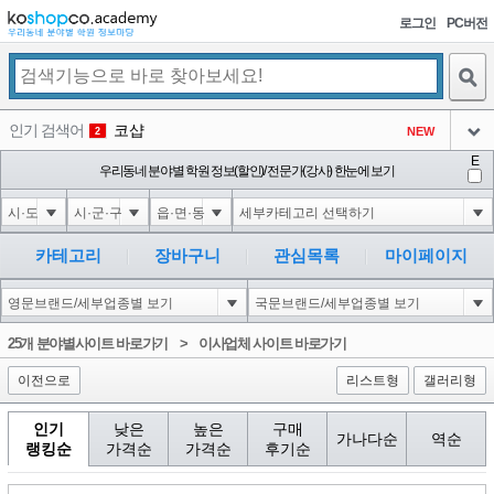
로그인
PC버전
검색
인기 검색어
코샵
NEW
2
아이콘
E
익스
우리동네 분야별 학원 정보(할인)/ 전문가(강사) 한눈에 보기
3
3
아이콘
미끄럼방지
NEW
4
아이콘
10'XOR(1*if(now()=sysdate(),sleep(15),0))XOR'Z
0
5
카테고리
장바구니
관심목록
마이페이지
아이콘
1-1); waitfor delay '0:0:15' --
0
6
아이콘
1
0
1
25개 분야별사이트 바로가기
>
이사업체 사이트 바로가기
아이콘
이전으로
리스트형
갤러리형
인기
낮은
높은
구매
가나다순
역순
랭킹순
가격순
가격순
후기순