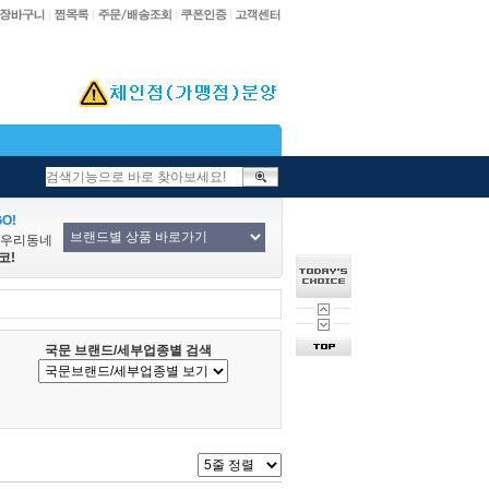
O!
/우리동네
코!
국문 브랜드/세부업종별 검색