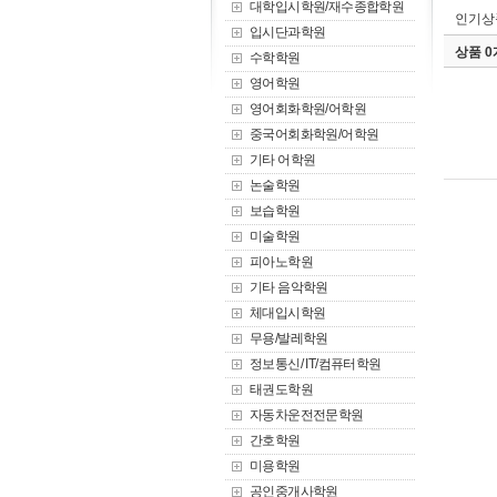
대학입시학원/재수종합학원
인기상
입시단과학원
상품 
수학학원
영어학원
영어회화학원/어학원
중국어회화학원/어학원
기타 어학원
논술학원
보습학원
미술학원
피아노학원
기타 음악학원
체대입시학원
무용/발레학원
정보통신/ IT/컴퓨터학원
태권도학원
자동차운전전문학원
간호학원
미용학원
공인중개사학원