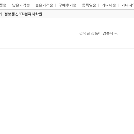
품순
|
낮은가격순
|
높은가격순
|
구매후기순
|
등록일순
|
가나다순
|
가나다
0개
정보통신/ IT/컴퓨터학원
검색된 상품이 없습니다.