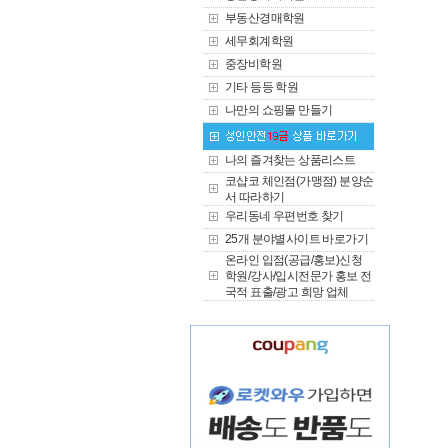
부동산경매학원
세무회계학원
중장비학원
기타 등등 학원
나만의 쇼핑몰 만들기
나의 즐겨찾는 상품리스트
코샵코 체인점(가맹점) 분양순
서 따라하기
우리동네 우편번호 찾기
25개 분야별사이트 바로가기
온라인 입점(공급/홍보)신청
학원/강사/입시전문가 홍보 전
국적 표출/광고 희망 업체