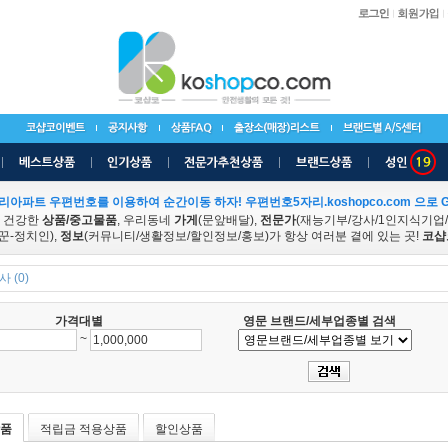
리아파트 우편번호를 이용하여 순간이동 하자! 우편번호5자리.koshopco.com 으로 G
 건강한
상품/중고물품
, 우리동네
가게
(문앞배달),
전문가
(재능기부/강사/1인지식기업
꾼-정치인),
정보
(커뮤니티/생활정보/할인정보/홍보)가 항상 여러분 곁에 있는 곳!
코샵
 (0)
가격대별
영문 브랜드/세부업종별 검색
~
품
적립금 적용상품
할인상품