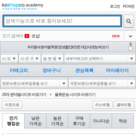
로그인
PC버전
검색
인기 검색어
코샵
NEW
2
아이콘
E
익스
우리동네 분야별 학원 정보(할인)/ 전문가(강사) 한눈에 보기
3
3
아이콘
미끄럼방지
NEW
4
아이콘
10'XOR(1*if(now()=sysdate(),sleep(15),0))XOR'Z
0
5
카테고리
장바구니
관심목록
마이페이지
아이콘
1-1); waitfor delay '0:0:15' --
0
6
아이콘
1
0
1
25개 분야별사이트 바로가기
>
물류운송 사이트 바로가기
아이콘
이전으로
리스트형
갤러리형
인기
낮은
높은
구매
가나다순
역순
랭킹순
가격순
가격순
후기순